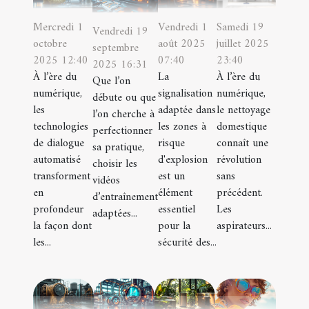
Mercredi 1
Vendredi 1
Samedi 19
Vendredi 19
octobre
août 2025
juillet 2025
septembre
2025 12:40
07:40
23:40
2025 16:31
À l’ère du
La
À l’ère du
Que l’on
numérique,
signalisation
numérique,
débute ou que
les
adaptée dans
le nettoyage
l’on cherche à
technologies
les zones à
domestique
perfectionner
de dialogue
risque
connaît une
sa pratique,
automatisé
d'explosion
révolution
choisir les
transforment
est un
sans
vidéos
en
élément
précédent.
d’entraînement
profondeur
essentiel
Les
adaptées...
la façon dont
pour la
aspirateurs...
les...
sécurité des...