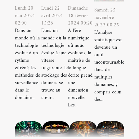
Dimanche
Lundi 20
Lundi 22
Samedi 25
18 février
mai 2024
avril 2024
novembre
2024 00:20
02:00
15:26
2023 00:25
À l'ère
Dans un
Dans un
L'analyse
numérique
monde où la
monde où la
statistique est
où nous
technologie
technologie
devenue un
évoluons, la
évolue à un
évolue à une
outil
maîtrise de
rythme
vitesse
incontournable
la langue
effréné, les
fulgurante, le
dans de
écrite prend
méthodes de
stockage des
multiples
une
surveillance
données se
domaines, y
dimension
dans le
trouve au
compris celui
nouvelle.
domaine...
cœur...
des...
Les...