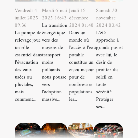
Vendredi 4
Mardi 6 mai
Jeudi 19
Samedi 30
juillet 2025
2025 16:43
décembre
novembre
09:36
La transition
2024 01:40
2024 03:42
La pompe de
énergétique
Dans un
L'été
relevage joue
vers des
monde où
approche à
un rôle
moyens de
l'accès à l'eau
grands pas et
essentiel dans
transport
potable
avec lui, le
l’évacuation
moins
constitue un
désir de
des eaux
polluants
enjeu majeur
profiter du
usées ou
nous pousse
pour de
soleil en
pluviales,
vers
nombreuses
toute
mais
l'adoption
populations,
sérénité.
comment...
massive...
les...
Protéger
ses...