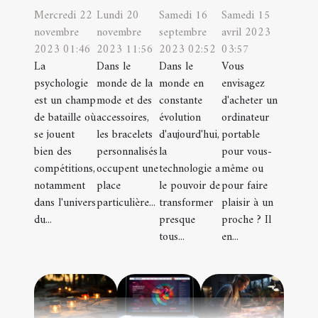
Mercredi 22
Lundi 20
Samedi 16
Samedi 15
novembre
novembre
septembre
avril 2023
2023 01:46
2023 11:56
2023 02:52
03:57
La
Dans le
Dans le
Vous
psychologie
monde de la
monde en
envisagez
est un champ
mode et des
constante
d'acheter un
de bataille où
accessoires,
évolution
ordinateur
se jouent
les bracelets
d'aujourd'hui,
portable
bien des
personnalisés
la
pour vous-
compétitions,
occupent une
technologie a
même ou
notamment
place
le pouvoir de
pour faire
dans l'univers
particulière...
transformer
plaisir à un
du...
presque
proche ? Il
tous...
en...