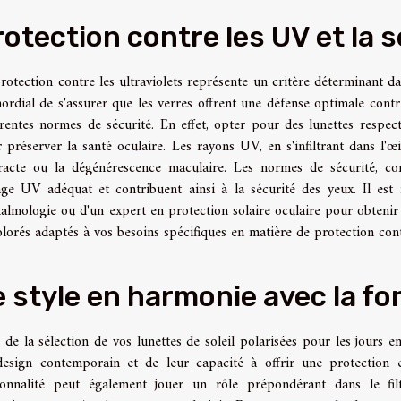
rotection contre les UV et la 
rotection contre les ultraviolets représente un critère déterminant dans
ordial de s'assurer que les verres offrent une défense optimale contre
érentes normes de sécurité. En effet, opter pour des lunettes respec
 préserver la santé oculaire. Les rayons UV, en s'infiltrant dans l'œi
racte ou la dégénérescence maculaire. Les normes de sécurité, c
rage UV adéquat et contribuent ainsi à la sécurité des yeux. Il est 
almologie ou d'un expert en protection solaire oculaire pour obtenir d
olorés adaptés à vos besoins spécifiques en matière de protection cont
e style en harmonie avec la fo
 de la sélection de vos lunettes de soleil polarisées pour les jours en
esign contemporain et de leur capacité à offrir une protection e
onnalité peut également jouer un rôle prépondérant dans le filt