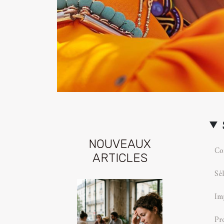
NOUVEAUX
Co
ARTICLES
Sél
Im
Pr