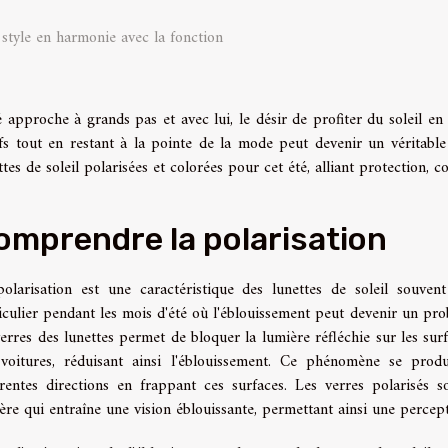
 style en harmonie avec la fonction
é approche à grands pas et avec lui, le désir de profiter du soleil e
fs tout en restant à la pointe de la mode peut devenir un véritable
ttes de soleil polarisées et colorées pour cet été, alliant protection, co
omprendre la polarisation
olarisation est une caractéristique des lunettes de soleil souven
iculier pendant les mois d'été où l'éblouissement peut devenir un pro
verres des lunettes permet de bloquer la lumière réfléchie sur les sur
voitures, réduisant ainsi l'éblouissement. Ce phénomène se produ
érentes directions en frappant ces surfaces. Les verres polarisés 
ère qui entraîne une vision éblouissante, permettant ainsi une percept