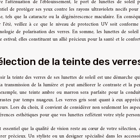
e l'atténuation de l'éblouissement, le port de lunettes de soleil p
ntiel de protéger ses yeux contre les rayons ultraviolets nocifs pou
e, tels que la cataracte ou la dégénérescence maculaire. En conséque
 l'été, veillez à ce que le niveau de protection UV soit confor
nologie de polarisation des verres. En somme, les lunettes de solei
 estival; elles constituent un allié précieux pour la santé et le confor
élection de la teinte des verre
sir la teinte des verres de ses lunettes de soleil est une démarche qui
la transmission de la lumière et peut améliorer le contraste et la p
exemple, une teinte ambre ou marron sera parfaite pour la conduite 
rastes par temps nuageux. Les verres gris sont quant à eux apprécié
eurs. Lors du choix, il convient de considérer non seulement les aspec
érences esthétiques pour que vos lunettes reflètent votre style person
st essentiel que la qualité de vision reste au cœur de votre sélection,
érer précieux. Un styliste ou un designer spécialisé dans les access