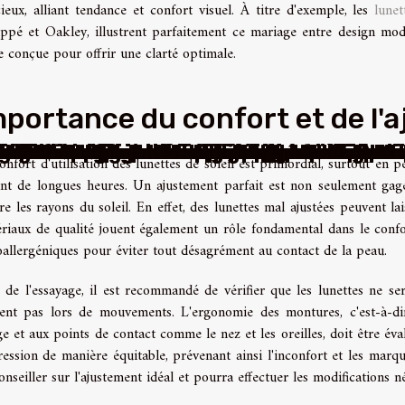
cieux, alliant tendance et confort visuel. À titre d'exemple, les
lune
pé et Oakley, illustrent parfaitement ce mariage entre design mod
e conçue pour offrir une clarté optimale.
mportance du confort et de l'
utilisées par les rappeurs pour excelle
s et efficacité énergétique entre les
 de dialogue automatisé révolutionnen
e influence-t-elle le travail du médiat
me-t-elle les stratégies de contenu su
ologie de pointe sur les performances d
urs intelligents transforment-ils le n
s API de billetterie révolutionne les ou
ries de véhicules électriques défis et
ateurs d'eau atmosphérique favorisent
 la bonne signalisation pour zones à ris
ître les signes de panne dans une pom
haussures personnalisées sur l’image d
 meilleur centre de formation de créatio
atbots gratuits révolutionnent-ils le s
ir le matériau idéal pour votre bracel
ir la bonne combinaison de survie pour
 modernes de surveillance dans les en
ogiciels de correction orthographique d
vidéos d'entraînement adaptées à votre
tatistique dans le choix des paris spor
 procurer un ordinateur portable à mo
alimentaires peuvent-ils peser sur la bi
i se faire former en indesign chez Act
Comment choisir une lampe solaire ?
onfort d'utilisation des lunettes de soleil est primordial, surtout en
nt de longues heures. Un ajustement parfait est non seulement gag
re les rayons du soleil. En effet, des lunettes mal ajustées peuvent lai
riaux de qualité jouent également un rôle fondamental dans le confort 
allergéniques pour éviter tout désagrément au contact de la peau.
 de l'essayage, il est recommandé de vérifier que les lunettes ne ser
sent pas lors de mouvements. L'ergonomie des montures, c'est-à-di
ge et aux points de contact comme le nez et les oreilles, doit être 
ression de manière équitable, prévenant ainsi l'inconfort et les mar
onseiller sur l'ajustement idéal et pourra effectuer les modifications