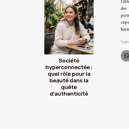
l'éb
des 
perm
expe
harm
Sam
Société
hyperconnectée :
quel rôle pour la
beauté dans la
quête
d’authenticité