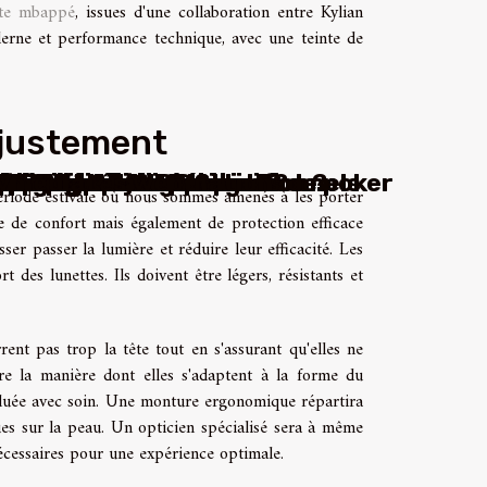
tte mbappé
, issues d'une collaboration entre Kylian
erne et performance technique, avec une teinte de
ajustement
r dans les compétitions de poker
 SSD et les HDD traditionnels
t-elles la communication ?
eur de la consommation?
r les réseaux sociaux ?
es équipements de golf
ettoyage domestique ?
tils des développeurs
 solutions innovantes
 l'autonomie en eau
que d'explosion ?
pe de relevage ?
e marque interne
n de sites web !
ervice client ?
et personnalisé
 vos besoins ?
quêtes privées
ans l'éducation
 niveau de jeu
tifs gagnants
indre coût ?
odiversité ?
ivmedia ?
 période estivale où nous sommes amenés à les porter
e de confort mais également de protection efficace
sser passer la lumière et réduire leur efficacité. Les
des lunettes. Ils doivent être légers, résistants et
rent pas trop la tête tout en s'assurant qu'elles ne
re la manière dont elles s'adaptent à la forme du
évaluée avec soin. Une monture ergonomique répartira
ques sur la peau. Un opticien spécialisé sera à même
 nécessaires pour une expérience optimale.