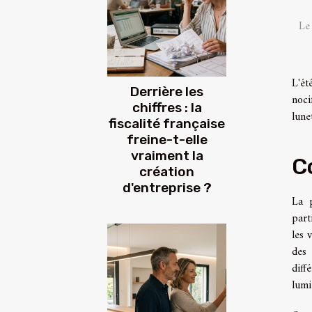
Le
L'ét
Derrière les
noci
chiffres : la
lune
fiscalité française
freine-t-elle
vraiment la
C
création
d'entreprise ?
La p
part
les 
des 
diff
lumi