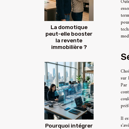
Outr
esse
term
pour
La domotique
tech
peut-elle booster
mode
la revente
immobilière ?
S
Choi
sur 
Par 
cont
coul
préf
Il e
s'av
Pourquoi intégrer