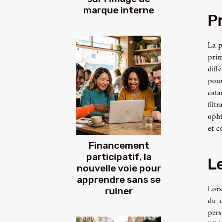
marque interne
P
La p
prim
diff
pour
cata
filt
opht
et c
Financement
participatif, la
L
nouvelle voie pour
apprendre sans se
Lors
ruiner
du d
pers