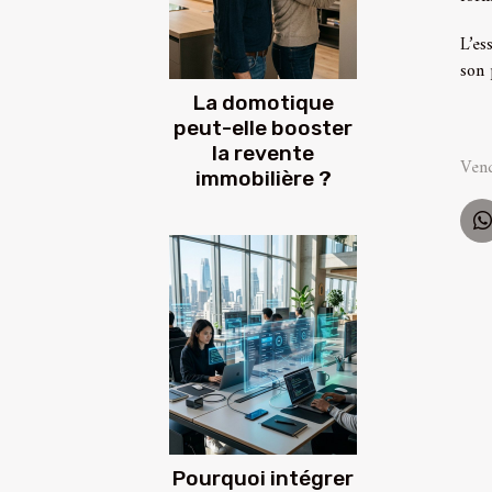
L’es
son 
La domotique
peut-elle booster
la revente
Vend
immobilière ?
Pourquoi intégrer