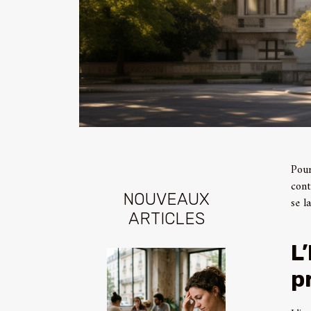
Pour
cont
NOUVEAUX
se l
ARTICLES
L
p