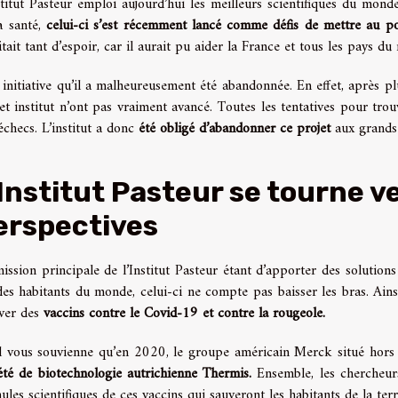
stitut Pasteur emploi aujourd’hui les meilleurs scientifiques du mon
a santé,
celui-ci s’est récemment lancé comme défis de mettre au po
itait tant d’espoir, car il aurait pu aider la France et tous les pays 
initiative qu’il a malheureusement été abandonnée. En effet, après plus
et institut n’ont pas vraiment avancé. Toutes les tentatives pour trou
échecs. L’institut a donc
été obligé d’abandonner ce projet
aux grands
’Institut Pasteur se tourne v
erspectives
ission principale de l’Institut Pasteur étant d’apporter des solutio
des habitants du monde, celui-ci ne compte pas baisser les bras. Ainsi
ver des
vaccins contre le Covid-19 et contre la rougeole.
l vous souvienne qu’en 2020, le groupe américain Merck situé hors
été de biotechnologie autrichienne Thermis.
Ensemble, les chercheurs
ules scientifiques de ces vaccins qui sauveront les habitants de la terr