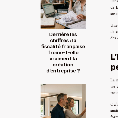
L’in
de l
susc
Une 
de c
Derrière les
des 
chiffres : la
fiscalité française
freine-t-elle
L
vraiment la
création
p
d'entreprise ?
La m
vie 
trou
Qu’i
soci
form