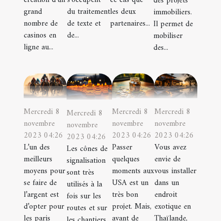
création d’un
s’occupent
ce cas que
des projets
grand
du traitement
les deux
immobiliers.
nombre de
de texte et
partenaires...
Il permet de
casinos en
de...
mobiliser
ligne au...
des...
Mercredi 8
Mercredi 8
Mercredi 8
Mercredi 8
novembre
novembre
novembre
novembre
2023 04:26
2023 04:26
2023 04:26
2023 04:26
L’un des
Passer
Vous avez
Les cônes de
meilleurs
quelques
envie de
signalisation
moyens pour
moments aux
vous installer
sont très
se faire de
USA est un
dans un
utilisés à la
l’argent est
très bon
endroit
fois sur les
d’opter pour
projet. Mais,
exotique en
routes et sur
les paris
avant de
Thaïlande,
les chantiers