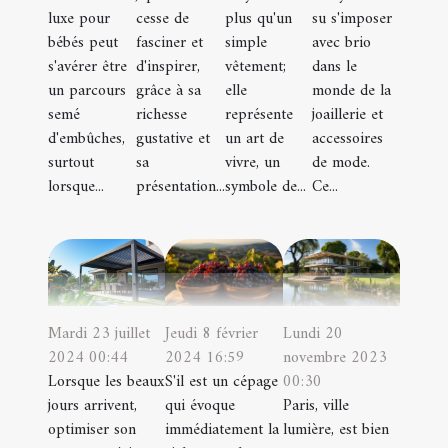
luxe pour
plus qu'un
su s'imposer
cesse de
bébés peut
simple
avec brio
fasciner et
s'avérer être
vêtement;
dans le
d'inspirer,
un parcours
elle
monde de la
grâce à sa
semé
représente
joaillerie et
richesse
d'embûches,
un art de
accessoires
gustative et
surtout
vivre, un
de mode.
sa
lorsque...
symbole de...
Ce...
présentation...
Jeudi 8 février
Lundi 20
Mardi 23 juillet
2024 16:59
novembre 2023
2024 00:44
S'il est un cépage
00:30
Lorsque les beaux
qui évoque
Paris, ville
jours arrivent,
immédiatement la
lumière, est bien
optimiser son