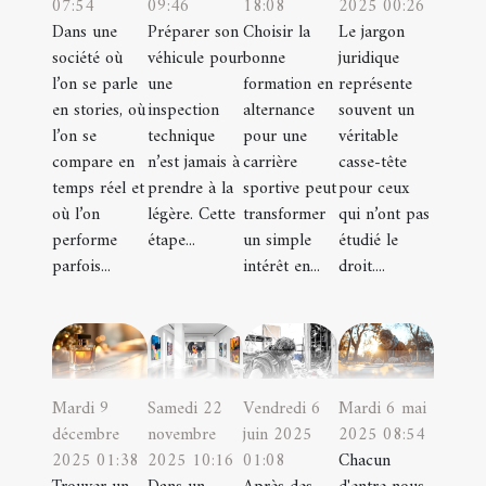
07:54
09:46
18:08
2025 00:26
Dans une
Préparer son
Choisir la
Le jargon
société où
véhicule pour
bonne
juridique
l’on se parle
une
formation en
représente
en stories, où
inspection
alternance
souvent un
l’on se
technique
pour une
véritable
compare en
n’est jamais à
carrière
casse-tête
temps réel et
prendre à la
sportive peut
pour ceux
où l’on
légère. Cette
transformer
qui n’ont pas
performe
étape...
un simple
étudié le
parfois...
intérêt en...
droit....
Mardi 9
Samedi 22
Vendredi 6
Mardi 6 mai
décembre
novembre
juin 2025
2025 08:54
2025 01:38
2025 10:16
01:08
Chacun