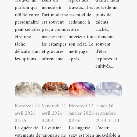
Trouver un
Dans un
Après des
d'entre nous
parfum qui
monde où
travaux, il est
possède un
reflète votre
l’art moderne
essentiel de
puits de
personnalité
est souvent
redonner à
talents
peut sembler
perçu comme
votre
cachés,
être une
inaccessible,
intérieur tout
attendant
tâche
les estampes
son éclat. Le
souvent
délicate, tant
et gravures
nettoyage
d'être
les options...
offrent une...
après...
explorés et
cultivés....
Mercredi 23
Mercredi 15
Lundi 16
Vendredi 11
avril 2025
janvier 2025
septembre
avril 2025
01:25
09:56
2024 11:11
02:04
La quête de
La lingerie
L'acier
La cuisine
vêtements de
sexy est bien
inoxydable a
japonaise ne